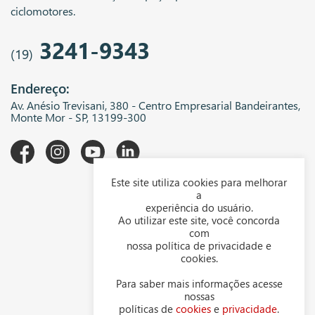
ciclomotores.
3241-9343
(19)
Endereço:
Av. Anésio Trevisani, 380 - Centro Empresarial Bandeirantes,
Monte Mor - SP, 13199-300
Este site utiliza cookies para melhorar
A WGK
a
experiência do usuário.
Downloads
Ao utilizar este site, você concorda
com
Representantes
nossa política de privacidade e
cookies.
Política de privacidade
Para saber mais informações acesse
Política de cookies
nossas
políticas de
cookies
e
privacidade
.
Contato