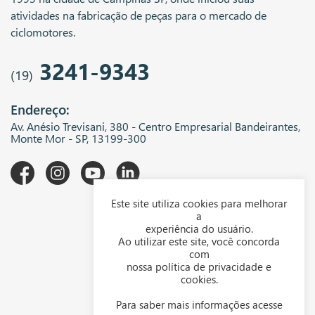
atividades na fabricação de peças para o mercado de
ciclomotores.
3241-9343
(19)
Endereço:
Av. Anésio Trevisani, 380 - Centro Empresarial Bandeirantes,
Monte Mor - SP, 13199-300
Este site utiliza cookies para melhorar
A WGK
a
experiência do usuário.
Downloads
Ao utilizar este site, você concorda
com
Representantes
nossa política de privacidade e
cookies.
Política de privacidade
Para saber mais informações acesse
Política de cookies